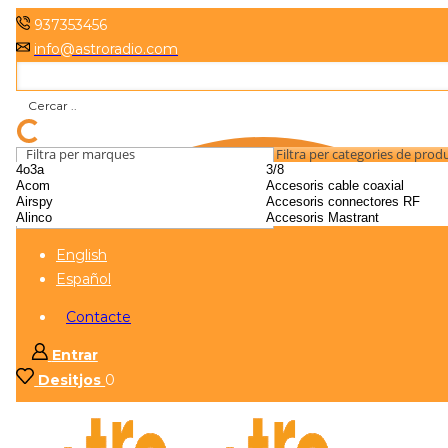
937353456
info@astroradio.com
Filtra per marques
Filtra per categories de prod
English
Español
Contacte
Entrar
Desitjos
0