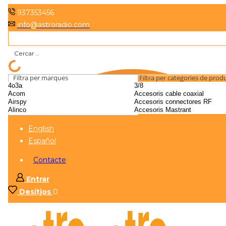
937353456
info@astroradio.com
Filtra per marques
Filtra per categories de prod
English
Español
Contacte
Entrar
Desitjos
0