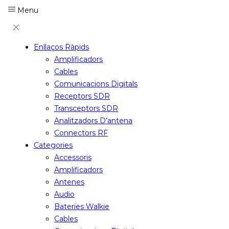
Menu
Enllaços Ràpids
Amplificadors
Cables
Comunicacions Digitals
Receptors SDR
Transceptors SDR
Analitzadors D’antena
Connectors RF
Categories
Accessoris
Amplificadors
Antenes
Audio
Bateries Walkie
Cables