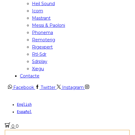
Heil Sound
Icom
Mastrant
Messi & Paoloni
Phonema
Remoterig
Rigexpert
Rtl-Sdr
Sdrplay
Xiegu
Contacte
Facebook
Twitter
Instagram
English
Español
0
0