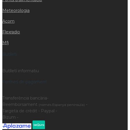
Meteorologia
Acom
Flexradio
Mfj
Butlletí
Butlletí informatiu
Formes de pagament
Transferència bancària-
Reemborsament
-
(només Espanya península)
Targeta de crèdit - Paypal -
Bizum -