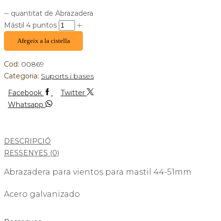
quantitat de Abrazadera
Mástil 4 puntos
Afegeix a la cistella
Cod:
00869
Categoria:
Suports i bases
Facebook
Twitter
Whatsapp
DESCRIPCIÓ
RESSENYES (0)
Abrazadera para vientos para mastil 44-51mm
Acero galvanizado