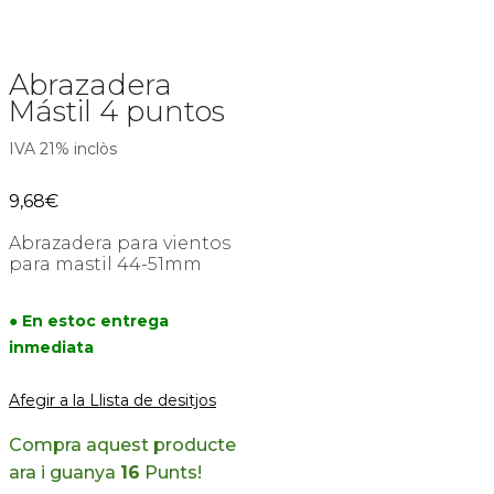
Abrazadera
Mástil 4 puntos
IVA 21% inclòs
9,68
€
Abrazadera para vientos
para mastil 44-51mm
● En estoc entrega
inmediata
Afegir a la Llista de desitjos
Compra aquest producte
ara i guanya
16
Punts!