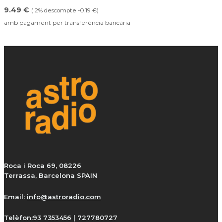
9.49 €
( 2% descompte -0.19 €)
amb pagament per transferència bancària
Roca i Roca 69, 08226
Terrassa, Barcelona SPAIN
Email:
info@astroradio.com
Telèfon:
93 7353456 | 727780727