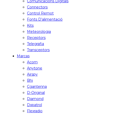
Comunicacions Digitals
Connectors
Control Remot
Fonts D’alimentació
Kits
Meteorologia
Receptors
Telegrafia
Transceptors
Marcas
Acom
Anytone
Airspy
Bhi
Cgantenna
D-Original
Diamond
Dxpatrol
Flexradio