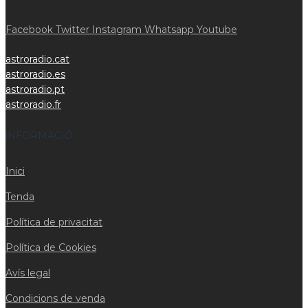
Facebook
Twitter
Instagram
Whatsapp
Youtube
astroradio.cat
astroradio.es
astroradio.pt
astroradio.fr
iNFORMACIÓ
Inici
Tenda
Política de privacitat
Política de Cookies
Avís legal
Condicions de venda