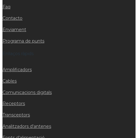
Faq
Contacto
Enviament
Programa de punts
Enllaços ràpids
Amplificadors
Cables
Comunicacions digitals
Receptors
Transceptors
Analitzadors d'antenes
Fonts d'alimentació