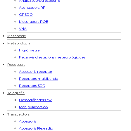
Analitzadors d'espectre
Atenuadors RF
GPSDO
Mesuradors ROE
VNA
Meshtastic
Meteorologia
Higròmetre
Recanvis d'estacions meteorològiques
Receptors
Accessoris receptor
Receptors multibanda
Receptors SDR
Telegrafia
Descodificadors cw
Manipuladors cw
Transceptors
Accessoris
Accessoris Flexradio