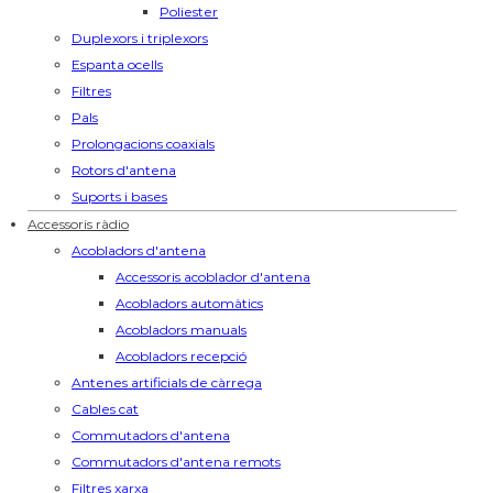
Poliester
Duplexors i triplexors
Espanta ocells
Filtres
Pals
Prolongacions coaxials
Rotors d'antena
Suports i bases
Accessoris ràdio
Acobladors d'antena
Accessoris acoblador d'antena
Acobladors automàtics
Acobladors manuals
Acobladors recepció
Antenes artificials de càrrega
Cables cat
Commutadors d'antena
Commutadors d'antena remots
Filtres xarxa