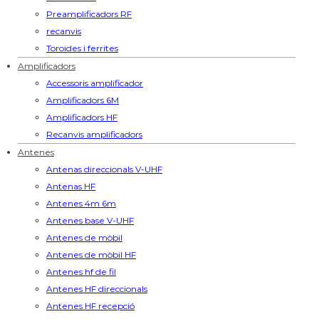
Preamplificadors RF
recanvis
Toroides i ferrites
Amplificadors
Accessoris amplificador
Amplificadors 6M
Amplificadors HF
Recanvis amplificadors
Antenes
Antenas direccionals V-UHF
Antenas HF
Antenes 4m 6m
Antenes base V-UHF
Antenes de mòbil
Antenes de mòbil HF
Antenes hf de fil
Antenes HF direccionals
Antenes HF recepció