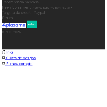
Transferència bancària-
Reemborsament
-
(només Espanya península)
Targeta de crèdit - Paypal -
Bizum -
© 1998 - 2026
Inici
0
llista de desitjos
El meu compte