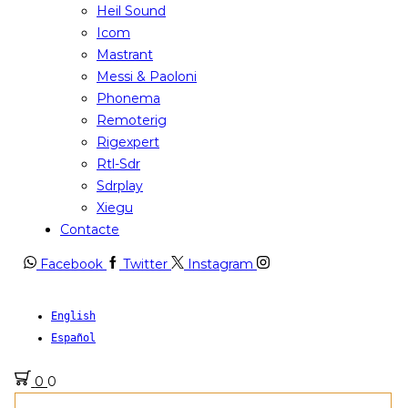
Heil Sound
Icom
Mastrant
Messi & Paoloni
Phonema
Remoterig
Rigexpert
Rtl-Sdr
Sdrplay
Xiegu
Contacte
Facebook
Twitter
Instagram
English
Español
0
0