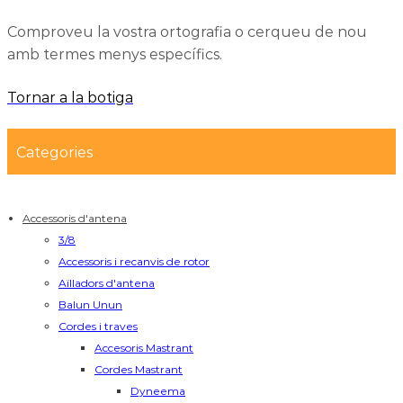
Comproveu la vostra ortografia o cerqueu de nou
amb termes menys específics.
Tornar a la botiga
Categories
Accessoris d'antena
3/8
Accessoris i recanvis de rotor
Aïlladors d'antena
Balun Unun
Cordes i traves
Accesoris Mastrant
Cordes Mastrant
Dyneema