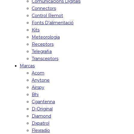
Comunicacions Digitals
Connectors
Control Remot
Fonts D’alimentació
Kits
Meteorologia
Receptors
Telegrafia
Transceptors
Marcas
Acom
Anytone
Airspy
Bhi
Cgantenna
D-Original
Diamond
Dxpatrol
Flexradio