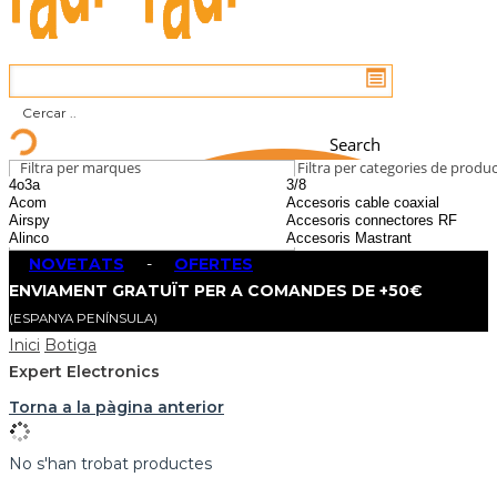
Search
Filtra per marques
Filtra per categories de produ
NOVETATS
-
OFERTES
ENVIAMENT GRATUÏT PER A COMANDES DE +50€
(ESPANYA PENÍNSULA)
Inici
Botiga
Expert Electronics
Torna a la pàgina anterior
No s'han trobat productes