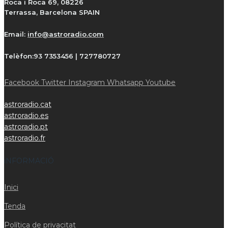
Roca i Roca 69, 08226
Terrassa, Barcelona SPAIN
Email:
info@astroradio.com
Telèfon:
93 7353456 | 727780727
Facebook
Twitter
Instagram
Whatsapp
Youtube
astroradio.cat
astroradio.es
astroradio.pt
astroradio.fr
iNFORMACIÓ
Inici
Tenda
Política de privacitat