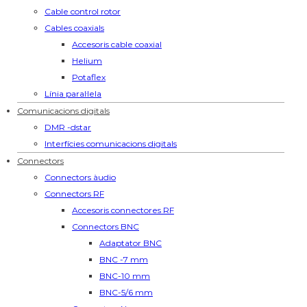
Cable control rotor
Cables coaxials
Accesoris cable coaxial
Helium
Potaflex
Línia paral·lela
Comunicacions digitals
DMR -dstar
Interfícies comunicacions digitals
Connectors
Connectors àudio
Connectors RF
Accesoris connectores RF
Connectors BNC
Adaptator BNC
BNC -7 mm
BNC-10 mm
BNC-5/6 mm