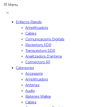
Menu
Enllaços Ràpids
Amplificadors
Cables
Comunicacions Digitals
Receptors SDR
Transceptors SDR
Analitzadors D’antena
Connectors RF
Categories
Accessoris
Amplificadors
Antenes
Audio
Bateries Walkie
Cables