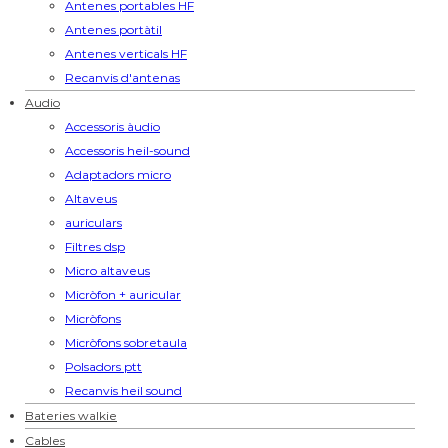
Antenes portables HF
Antenes portàtil
Antenes verticals HF
Recanvis d'antenas
Audio
Accessoris àudio
Accessoris heil-sound
Adaptadors micro
Altaveus
auriculars
Filtres dsp
Micro altaveus
Micròfon + auricular
Micròfons
Micròfons sobretaula
Polsadors ptt
Recanvis heil sound
Bateries walkie
Cables