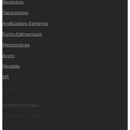
Receptors
Transceptors
Analitzadors d'antenes
Fonts d'alimentació
Meteorologia
Acom
Flexradio
Mfj
Butlletí
Butlletí informatiu
Formes de pagament