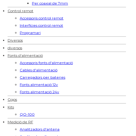
Per coaxial de 7mm
Control remot
Accessoris control remot
Interfícies control remot
Programari
Diversos
diversos
Fonts d'alimentació
Accessoris fonts d'alimentació
Cables d'alimentació
Carregadors per bateries
Fonts alimentació 12v
Fonts alimentació 24v
Ggps
Kits
QO-100
Medició de RF
Analitzadors d'antena