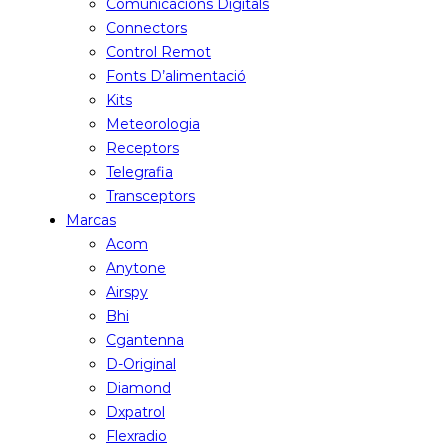
Comunicacions Digitals
Connectors
Control Remot
Fonts D’alimentació
Kits
Meteorologia
Receptors
Telegrafia
Transceptors
Marcas
Acom
Anytone
Airspy
Bhi
Cgantenna
D-Original
Diamond
Dxpatrol
Flexradio