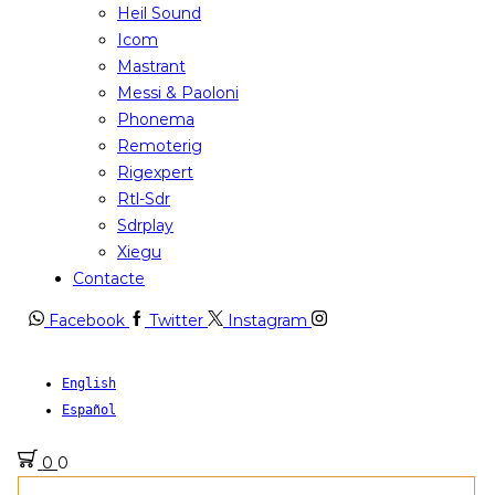
Heil Sound
Icom
Mastrant
Messi & Paoloni
Phonema
Remoterig
Rigexpert
Rtl-Sdr
Sdrplay
Xiegu
Contacte
Facebook
Twitter
Instagram
English
Español
0
0