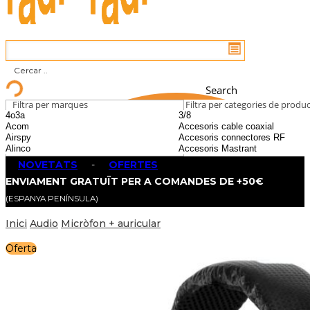
Search
Filtra per marques
Filtra per categories de produ
NOVETATS
-
OFERTES
ENVIAMENT GRATUÏT PER A COMANDES DE +50€
(ESPANYA PENÍNSULA)
Inici
Audio
Micròfon + auricular
Oferta