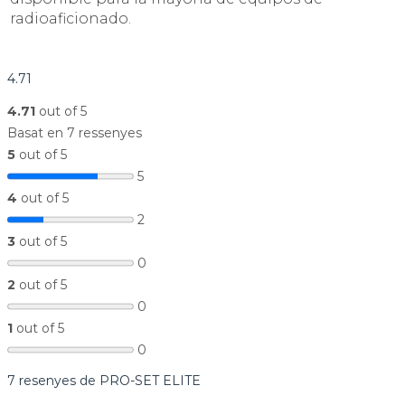
radioaficionado.
4.71
4.71
out of 5
Basat en 7 ressenyes
5
out of 5
5
4
out of 5
2
3
out of 5
0
2
out of 5
0
1
out of 5
0
7 resenyes de
PRO-SET ELITE