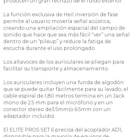
producen un gran rechazo de el ruido exterior.
La función exclusiva de Heil inversión de fase
permite al usuario moverla señal acústica,
creando una ampliación espacial del campo de
sonido que hace que sea más fácil “ver” una señal
dentro de un “pileup” y reduce la fatiga de
escucha durante el uso prolongado.
Los altavoces de los auriculares se pliegan para
facilitar su transporte y almacenamiento.
Los auriculares incluyen una funda de algodón
que se puede quitar fácilmente para su lavado, el
cable espiral de 1,80 metros termina en un Jack
mono de 2.5 mm para el micrófono y en un
conector stereo de3.5mm(o 6.5mm con un
adaptador incluido).
El ELITE PROS SET 6 precisa del acoplador AD1,
disponible para la mayoría de equipos de