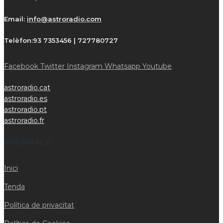
Email:
info@astroradio.com
Telèfon:
93 7353456 | 727780727
Facebook
Twitter
Instagram
Whatsapp
Youtube
astroradio.cat
astroradio.es
astroradio.pt
astroradio.fr
iNFORMACIÓ
Inici
Tenda
Política de privacitat