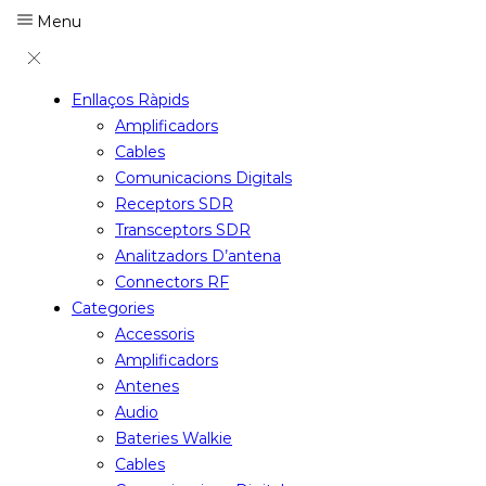
Menu
Enllaços Ràpids
Amplificadors
Cables
Comunicacions Digitals
Receptors SDR
Transceptors SDR
Analitzadors D’antena
Connectors RF
Categories
Accessoris
Amplificadors
Antenes
Audio
Bateries Walkie
Cables