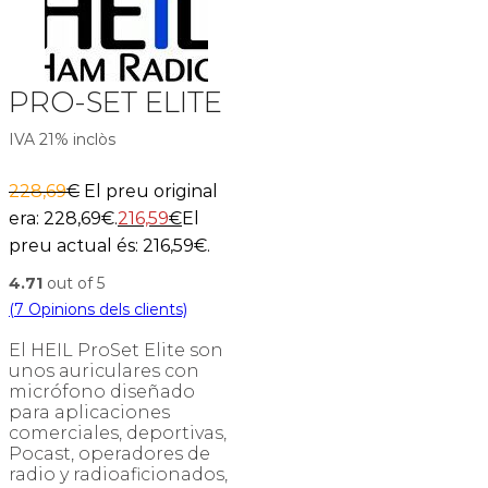
PRO-SET ELITE
IVA 21% inclòs
228,69
€
El preu original
era: 228,69€.
216,59
€
El
preu actual és: 216,59€.
4.71
out of 5
(
7
Opinions dels clients)
El HEIL ProSet Elite son
unos auriculares con
micrófono diseñado
para aplicaciones
comerciales, deportivas,
Pocast, operadores de
radio y radioaficionados,