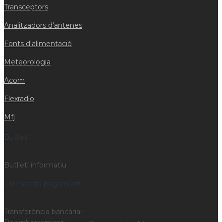
Transceptors
Analitzadors d'antenes
Fonts d'alimentació
Meteorologia
Acom
Flexradio
Mfj
Butlletí
Butlletí informatiu
Formes de pagament
Transferència bancària-