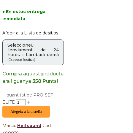
● En estoc entrega
inmediata
Afegir a la Llista de desitjos
Seleccioneu
l'enviament de 24
hores i t'arribarà demà
(Excepte festius)
Compra aquest producte
ara i guanya
358
Punts!
quantitat de PRO-SET
ELITE
Afegeix a la cistella
Marca:
Heil sound
Cod:
480029