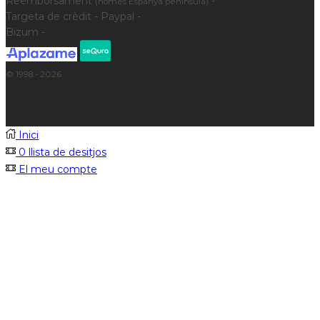
Reemborsament
-
(només Espanya península)
Targeta de crèdit - Paypal -
Bizum -
© 1998 - 2026
Inici
0
llista de desitjos
El meu compte