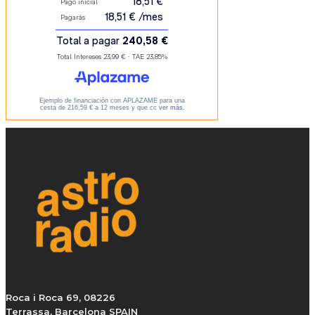
Roca i Roca 69, 08226
Terrassa, Barcelona SPAIN