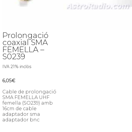
Prolongació
coaxial SMA
FEMELLA –
S0239
IVA 21% inclòs
6,05
€
Cable de prolongació
SMA FEMELLA UHF
femella (SO239) amb
16cm de cable
adaptador sma
adaptador bnc