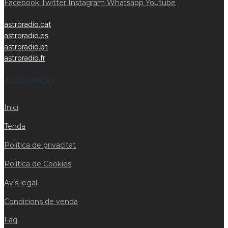
Facebook
Twitter
Instagram
Whatsapp
Youtube
astroradio.cat
astroradio.es
astroradio.pt
astroradio.fr
iNFORMACIÓ
Inici
Tenda
Política de privacitat
Política de Cookies
Avís legal
Condicions de venda
Faq