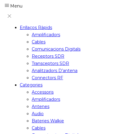
Menu
Enllaços Ràpids
Amplificadors
Cables
Comunicacions Digitals
Receptors SDR
Transceptors SDR
Analitzadors D’antena
Connectors RF
Categories
Accessoris
Amplificadors
Antenes
Audio
Bateries Walkie
Cables