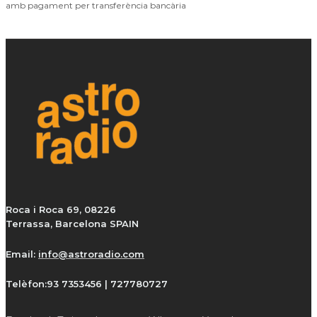
amb pagament per transferència bancària
Roca i Roca 69, 08226
Terrassa, Barcelona SPAIN
Email:
info@astroradio.com
Telèfon:
93 7353456 | 727780727