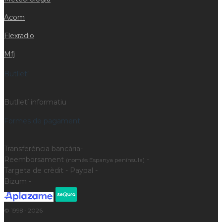
Acom
Flexradio
Mfj
Butlletí
Butlletí informatiu
Formes de pagament
Transferència bancària-
Reemborsament
-
(només Espanya península)
Targeta de crèdit - Paypal -
Bizum -
© 1998 - 2026