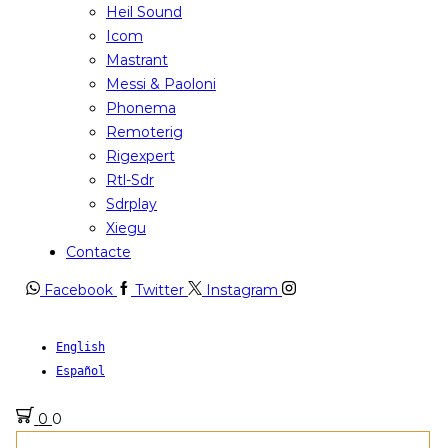
Heil Sound
Icom
Mastrant
Messi & Paoloni
Phonema
Remoterig
Rigexpert
Rtl-Sdr
Sdrplay
Xiegu
Contacte
Facebook
Twitter
Instagram
English
Español
0
0