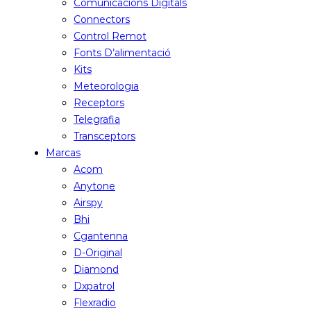
Comunicacions Digitals
Connectors
Control Remot
Fonts D’alimentació
Kits
Meteorologia
Receptors
Telegrafia
Transceptors
Marcas
Acom
Anytone
Airspy
Bhi
Cgantenna
D-Original
Diamond
Dxpatrol
Flexradio