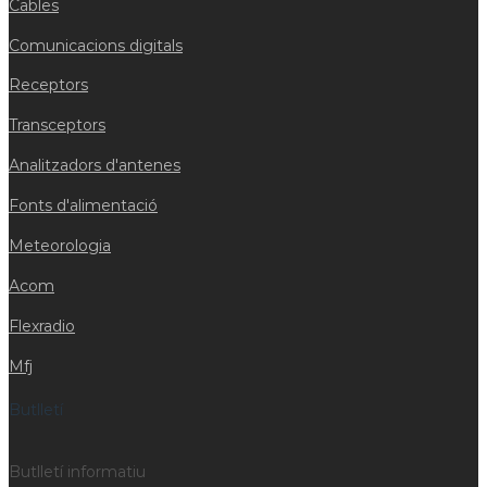
Cables
Comunicacions digitals
Receptors
Transceptors
Analitzadors d'antenes
Fonts d'alimentació
Meteorologia
Acom
Flexradio
Mfj
Butlletí
Butlletí informatiu