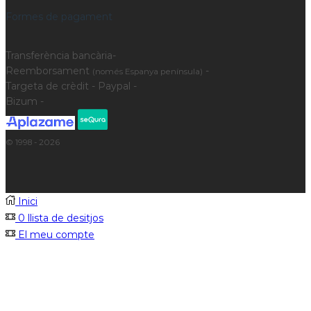
Formes de pagament
Transferència bancària-
Reemborsament
-
(només Espanya península)
Targeta de crèdit - Paypal -
Bizum -
© 1998 - 2026
Inici
0
llista de desitjos
El meu compte