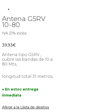
Antena G5RV
10-80
IVA 21% inclòs
39,93
€
Antena tipo G5RV ,
cubre las bandas de 10 a
80 Mts,
longitud total 31 metros,
● En estoc entrega
inmediata
Afegir a la Llista de desitjos