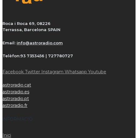
Roca i Roca 69, 08226
Terrassa, Barcelona SPAIN
Email:
info@astroradio.com
Telèfon:
93 7353456 | 727780727
Facebook
Twitter
Instagram
Whatsapp
Youtube
astroradio.cat
astroradio.es
astroradio.pt
astroradio.fr
iNFORMACIÓ
Inici