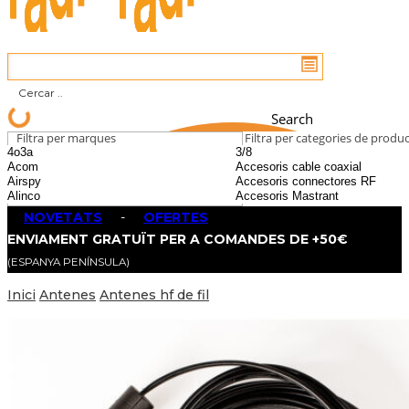
Search
Filtra per marques
Filtra per categories de produ
NOVETATS
-
OFERTES
ENVIAMENT GRATUÏT PER A COMANDES DE +50€
(ESPANYA PENÍNSULA)
Inici
Antenes
Antenes hf de fil