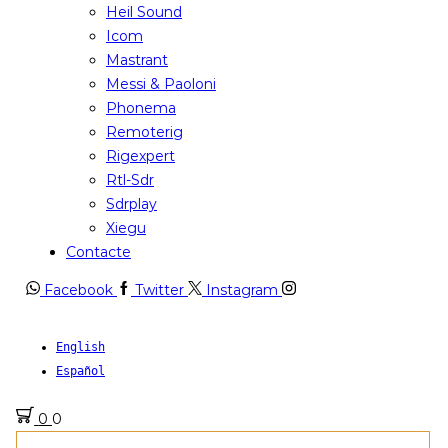
Heil Sound
Icom
Mastrant
Messi & Paoloni
Phonema
Remoterig
Rigexpert
Rtl-Sdr
Sdrplay
Xiegu
Contacte
Facebook
Twitter
Instagram
English
Español
0
0