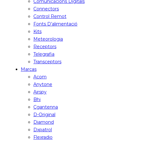
Comunicacions Digitals
Connectors
Control Remot
Fonts D’alimentació
Kits
Meteorologia
Receptors
Telegrafia
Transceptors
Marcas
Acom
Anytone
Airspy
Bhi
Cgantenna
D-Original
Diamond
Dxpatrol
Flexradio