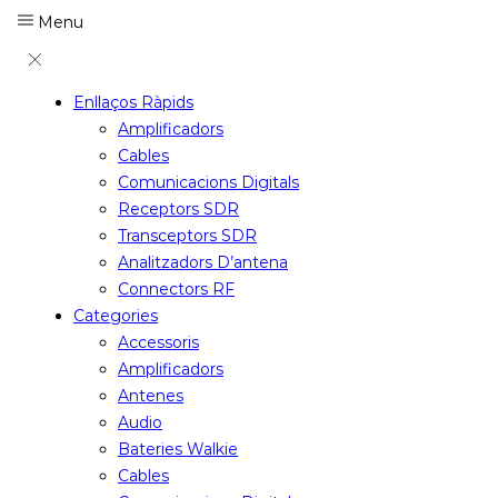
Menu
Enllaços Ràpids
Amplificadors
Cables
Comunicacions Digitals
Receptors SDR
Transceptors SDR
Analitzadors D’antena
Connectors RF
Categories
Accessoris
Amplificadors
Antenes
Audio
Bateries Walkie
Cables