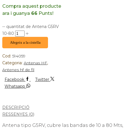
Compra aquest producte
ara i guanya
66
Punts!
quantitat de Antena G5RV
10-80
Afegeix a la cistella
Cod:
514059
Categoria:
Antenas HF
,
Antenes hf de fil
Facebook
Twitter
Whatsapp
DESCRIPCIÓ
RESSENYES (0)
Antena tipo G5RV, cubre las bandas de 10 a 80 Mts,